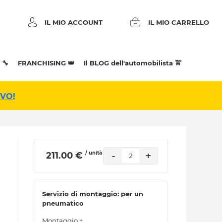
IL MIO ACCOUNT
IL MIO CARRELLO
 🔧
FRANCHISING 👑
Il BLOG dell'automobilista 🚖
IVO!
/ unità
-
+
 211.00 € 
2
Servizio di montaggio: per un
pneumatico
Montaggio +