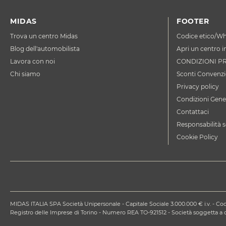
MIDAS
FOOTER
Trova un centro Midas
Codice etico/Wh
Blog dell'automobilista
Apri un centro i
Lavora con noi
CONDIZIONI P
Chi siamo
Sconti Convenzi
Privacy policy
Condizioni Gener
Contattaci
Responsabilità s
Cookie Policy
MIDAS ITALIA SPA Società Unipersonale - Capitale Sociale 3.000.000 € i.v. - Codi
Registro delle Imprese di Torino - Numero REA TO-921512 - Società soggetta 