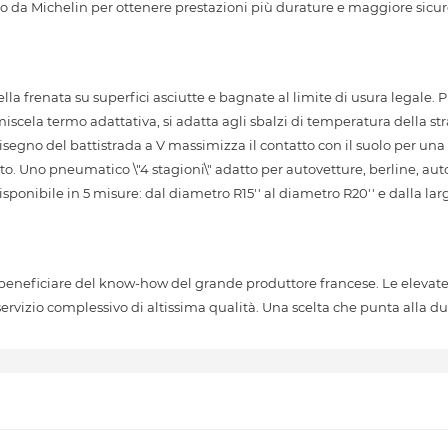
to da Michelin per ottenere prestazioni più durature e maggiore sicur
la frenata su superfici asciutte e bagnate al limite di usura legale.
iscela termo adattativa, si adatta agli sbalzi di temperatura della st
disegno del battistrada a V massimizza il contatto con il suolo per un
to. Uno pneumatico \"4 stagioni\" adatto per autovetture, berline, auto
sponibile in 5 misure: dal diametro R15'' al diametro R20'' e dalla l
 beneficiare del know-how del grande produttore francese. Le elevate
rvizio complessivo di altissima qualità. Una scelta che punta alla dur