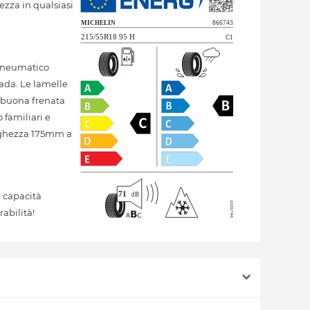
ezza in qualsiasi
 Pneumatico
rada. Le lamelle
a buona frenata
 familiari e
arghezza 175mm a
 capacità
abilità!