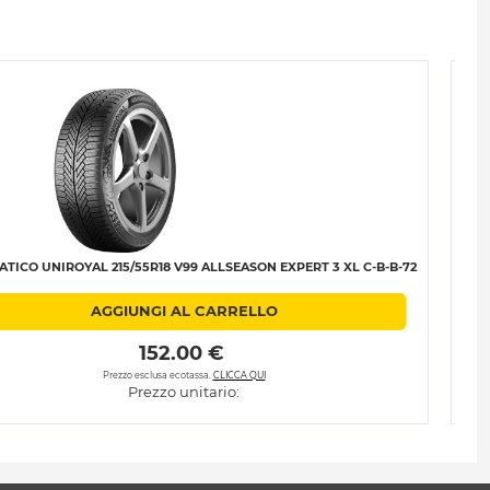
TICO UNIROYAL 215/55R18 V99 ALLSEASON EXPERT 3 XL C-B-B-72
PNE
AGGIUNGI AL CARRELLO
 152.00 € 
Prezzo esclusa ecotassa.
CLICCA QUI
Prezzo unitario: