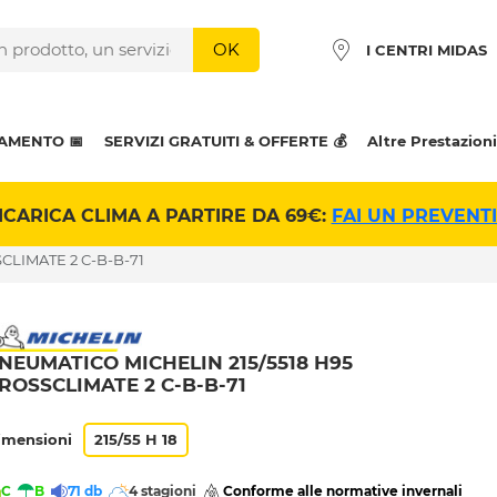
OK
I CENTRI MIDAS
AMENTO 📅
SERVIZI GRATUITI & OFFERTE 💰
Altre Prestazioni
ICARICA CLIMA A PARTIRE DA 69€:
FAI UN PREVENT
CLIMATE 2 C-B-B-71
NEUMATICO MICHELIN 215/5518 H95
ROSSCLIMATE 2 C-B-B-71
imensioni
215/55 H 18
C
B
71 db
4 stagioni
 Conforme alle normative invernali 