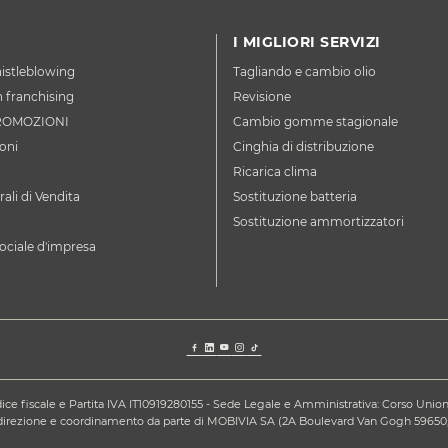
I MIGLIORI SERVIZI
istleblowing
Tagliando e cambio olio
n franchising
Revisione
ROMOZIONI
Cambio gomme stagionale
oni
Cinghia di distribuzione
Ricarica clima
ali di Vendita
Sostituzione batteria
Sostituzione ammortizzatori
ociale d'impresa
ce fiscale e Partita IVA IT10919280155 - Sede Legale e Amministrativa: Corso Unione S
a direzione e coordinamento da parte di MOBIVIA SA (2A Boulevard Van Gogh 59650,