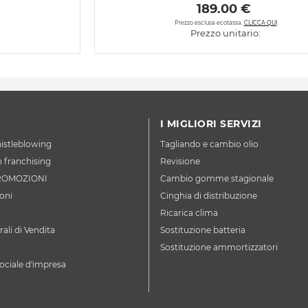
 189.00 € 
Prezzo esclusa ecotassa.
CLICCA QUI
Prezzo unitario:
I MIGLIORI SERVIZI
istleblowing
Tagliando e cambio olio
n franchising
Revisione
ROMOZIONI
Cambio gomme stagionale
oni
Cinghia di distribuzione
Ricarica clima
ali di Vendita
Sostituzione batteria
Sostituzione ammortizzatori
ociale d'impresa