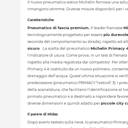
Il nuovo pneumatico estivo Michelin fornisce una soluzi
rimangono otimme. Diverse misure disponibili per i veic
Caratteristiche
Pneumatico di fascia premium.
Il leader francese
Mi
tecnologicamente progettato per essere
più durevol
seconda del comportamento su strada), rispetto ad alt
sicuro
. La scelta del pneumatico
Michelin Primacy 
l'indicatore di usura. Come prova, in un test di frenata 
rispetto alla media registrata dai competitor. Per ott
Primacy 4 è costituito da un nuovo polimero, consent
drenaggio dell'acqua. Quest'ultima situazione si verif
predecessore (pneumatico PRIMACY \"estivo\" 3). I p
della scanalatura, che facilitano l'identificazione al l
primato pneumatico 4 è destinato a rispondere favorev
diverse dimensioni e quindi adatto per
piccole city c
Il parere di Midas
Dopo averlo testato sulla neve, lo pneumatico Primac