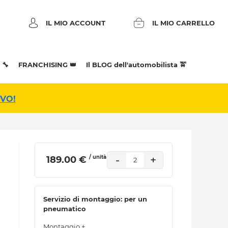
IL MIO ACCOUNT
IL MIO CARRELLO
 🔧
FRANCHISING 👑
Il BLOG dell'automobilista 🚖
IVO!
/ unità
-
+
 189.00 € 
2
Servizio di montaggio: per un
pneumatico
Montaggio +