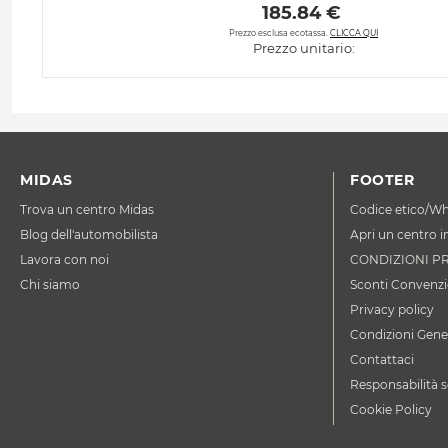
 185.84 € 
Prezzo esclusa ecotassa.
CLICCA QUI
Prezzo unitario:
MIDAS
FOOTER
Trova un centro Midas
Codice etico/Wh
Blog dell'automobilista
Apri un centro i
Lavora con noi
CONDIZIONI P
Chi siamo
Sconti Convenzi
Privacy policy
Condizioni Gener
Contattaci
Responsabilità s
Cookie Policy