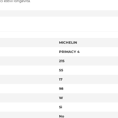
i estivi longevità.
MICHELIN
PRIMACY 4
215
55
17
98
W
Sì
No