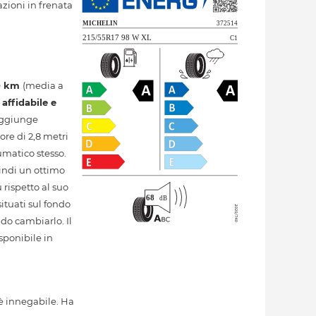
azioni in frenata
0 km
(media a
e
affidabile e
raggiunge
ore di 2,8 metri
umatico stesso.
indi un ottimo
rispetto al suo
ituati sul fondo
ndo cambiarlo. Il
sponibile in
è innegabile. Ha