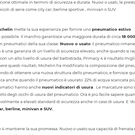
one ottimale in termini di sicurezza e durata. Nuovi o usati, le prest
oli di serie come city car, berline sportive , minivan o SUV.
chelin
mette la sua esperienza per fornire uno
pneumatico estivo
e
possibile. Il marchio garantisce una maggiore durata di circa
18 00
ri pneumatici della sua classe.
Nuovo o usato
il pneumatico riman
4
è una garanzia di un livello di sicurezza elevato, anche quando si 
con un alto livello di usura del battistrada, Primacy 4 è risultato migli
enere questi risultati, Michelin ha modificato la composizione del pne
endo di ottenere una nuova struttura dello pneumatico, e fornisce qu
ica anche quando il pneumatico è usurato: 22% di acqua scaricata più 
neumatici hanno anche
nuovi indicatori di usura
. Le marcature sono s
ivello degli occhi di usura del pneumatico. Ora è più facile sapere qua
olmente a elevati standard di sicurezza anche in caso di usura. E 'di
ar, berline, minivan e SUV.
y 4 mantiene la sua promessa. Nuovo o usato sua capacità di frenata 