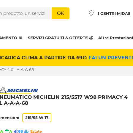
OK
I CENTRI MIDAS
AMENTO 📅
SERVIZI GRATUITI & OFFERTE 💰
Altre Prestazioni
ICARICA CLIMA A PARTIRE DA 69€:
FAI UN PREVENT
CY 4 XL A-A-A-68
NEUMATICO MICHELIN 215/5517 W98 PRIMACY 4
L A-A-A-68
imensioni
215/55 W 17
A
A
68 db
Estate