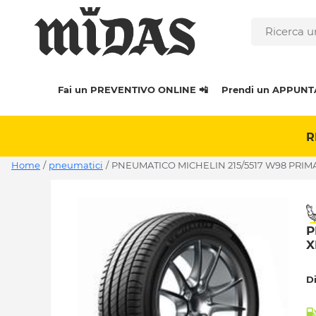
Fai un PREVENTIVO ONLINE 📲
Prendi un APPUNT
R
Home
/
pneumatici
/
PNEUMATICO MICHELIN 215/5517 W98 PRIMA
P
X
D