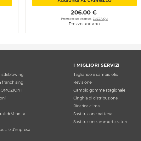
AGGIUNGI AL CARRELLO
 206.00 € 
Prezzo esclusa ecotassa.
CLICCA QUI
Prezzo unitario:
I MIGLIORI SERVIZI
istleblowing
Tagliando e cambio olio
n franchising
Revisione
ROMOZIONI
Cambio gomme stagionale
oni
Cinghia di distribuzione
Ricarica clima
ali di Vendita
Sostituzione batteria
Sostituzione ammortizzatori
ociale d'impresa