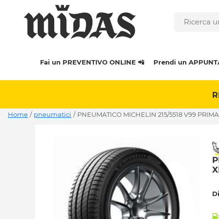
Fai un PREVENTIVO ONLINE 📲
Prendi un APPUNT
R
Home
/
pneumatici
/
PNEUMATICO MICHELIN 215/5518 V99 PRIMAC
P
X
D