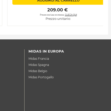
AGGIUNGI AL CARRELLO
 209.00 € 
Prezzo esclusa ecotassa.
CLICCA QUI
Prezzo unitario:
MIDAS IN EUROPA
Midas Francia
Midas Spagna
Midas Belgio
Midas Portogallo