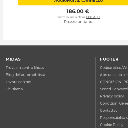
AGGIUNGI AL CARRELLO
 186.00 € 
Prezzo esclusa ecotassa.
CLICCA QUI
Prezzo unitario:
MIDAS
FOOTER
Trova un centro Midas
Codice etico/Wh
Blog dell'automobilista
Apri un centro i
Lavora con noi
CONDIZIONI P
Chi siamo
Sconti Convenzi
Privacy policy
Condizioni Gener
Contattaci
Responsabilità s
Cookie Policy