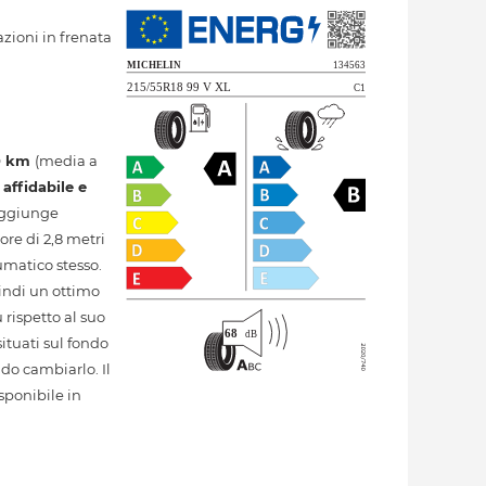
azioni in frenata
0 km
(media a
e
affidabile e
raggiunge
ore di 2,8 metri
umatico stesso.
indi un ottimo
rispetto al suo
ituati sul fondo
ndo cambiarlo. Il
sponibile in