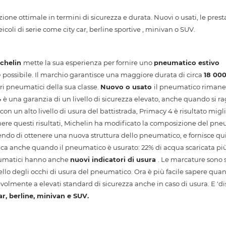
one ottimale in termini di sicurezza e durata. Nuovi o usati, le prest
oli di serie come city car, berline sportive , minivan o SUV.
chelin
mette la sua esperienza per fornire uno
pneumatico estivo
e
possibile. Il marchio garantisce una maggiore durata di circa
18 00
ri pneumatici della sua classe.
Nuovo o usato
il pneumatico riman
4
è una garanzia di un livello di sicurezza elevato, anche quando si 
con un alto livello di usura del battistrada, Primacy 4 è risultato migli
enere questi risultati, Michelin ha modificato la composizione del pne
endo di ottenere una nuova struttura dello pneumatico, e fornisce qu
ica anche quando il pneumatico è usurato: 22% di acqua scaricata più 
neumatici hanno anche
nuovi indicatori di usura
. Le marcature sono s
ivello degli occhi di usura del pneumatico. Ora è più facile sapere qua
olmente a elevati standard di sicurezza anche in caso di usura. E 'di
ar, berline, minivan e SUV.