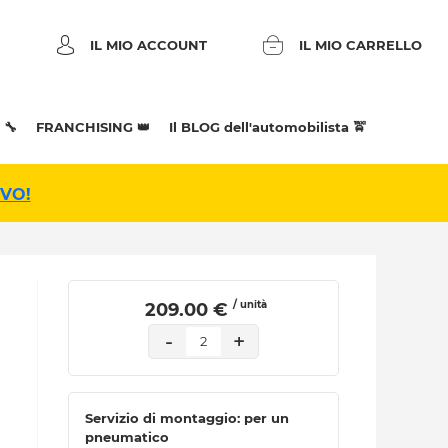
IL MIO ACCOUNT
IL MIO CARRELLO
 🔧
FRANCHISING 👑
Il BLOG dell'automobilista 🚖
IVO!
/ unità
 209.00 € 
-
+
2
Servizio di montaggio: per un
pneumatico