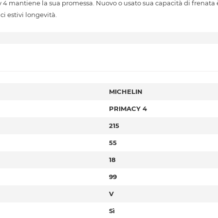
y 4 mantiene la sua promessa. Nuovo o usato sua capacità di frenata 
i estivi longevità.
MICHELIN
PRIMACY 4
215
55
18
99
V
Sì