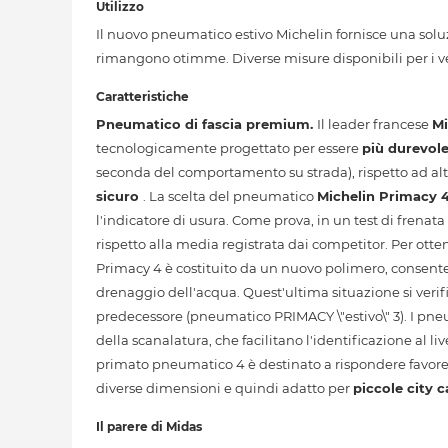
Utilizzo
Il nuovo pneumatico estivo Michelin fornisce una soluzi
rimangono otimme. Diverse misure disponibili per i veic
Caratteristiche
Pneumatico di fascia premium.
Il leader francese
Mi
tecnologicamente progettato per essere
più durevol
seconda del comportamento su strada), rispetto ad alt
sicuro
. La scelta del pneumatico
Michelin Primacy 
l'indicatore di usura. Come prova, in un test di frenata 
rispetto alla media registrata dai competitor. Per ott
Primacy 4 è costituito da un nuovo polimero, consent
drenaggio dell'acqua. Quest'ultima situazione si verif
predecessore (pneumatico PRIMACY \"estivo\" 3). I p
della scanalatura, che facilitano l'identificazione al l
primato pneumatico 4 è destinato a rispondere favorev
diverse dimensioni e quindi adatto per
piccole city c
Il parere di Midas