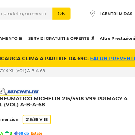
OK
I CENTRI MIDAS
AMENTO 📅
SERVIZI GRATUITI & OFFERTE 💰
Altre Prestazioni
ICARICA CLIMA A PARTIRE DA 69€:
FAI UN PREVENT
Y 4 XL (VOL) A-B-A-68
NEUMATICO MICHELIN 215/5518 V99 PRIMACY 4
L (VOL) A-B-A-68
imensioni
215/55 V 18
A
B
68 db
Estate