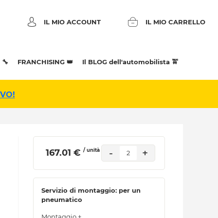
IL MIO ACCOUNT
IL MIO CARRELLO
 🔧
FRANCHISING 👑
Il BLOG dell'automobilista 🚖
IVO!
/ unità
-
+
 167.01 € 
2
Servizio di montaggio: per un
pneumatico
Montaggio +