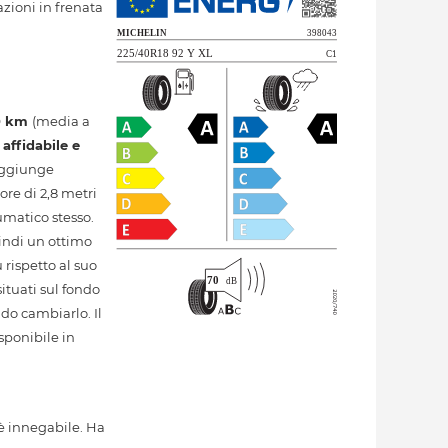
azioni in frenata
0 km
(media a
e
affidabile e
raggiunge
ore di 2,8 metri
umatico stesso.
indi un ottimo
rispetto al suo
ituati sul fondo
ndo cambiarlo. Il
sponibile in
è innegabile. Ha