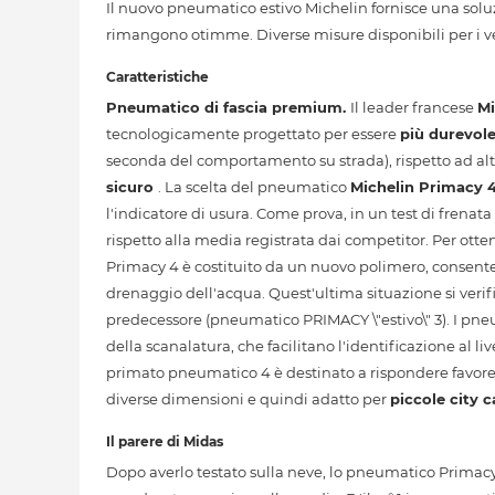
Il nuovo pneumatico estivo Michelin fornisce una soluzi
rimangono otimme. Diverse misure disponibili per i veic
Caratteristiche
Pneumatico di fascia premium.
Il leader francese
Mi
tecnologicamente progettato per essere
più durevol
seconda del comportamento su strada), rispetto ad alt
sicuro
. La scelta del pneumatico
Michelin Primacy 
l'indicatore di usura. Come prova, in un test di frenata 
rispetto alla media registrata dai competitor. Per ott
Primacy 4 è costituito da un nuovo polimero, consent
drenaggio dell'acqua. Quest'ultima situazione si verif
predecessore (pneumatico PRIMACY \"estivo\" 3). I p
della scanalatura, che facilitano l'identificazione al l
primato pneumatico 4 è destinato a rispondere favorev
diverse dimensioni e quindi adatto per
piccole city c
Il parere di Midas
Dopo averlo testato sulla neve, lo pneumatico Primac