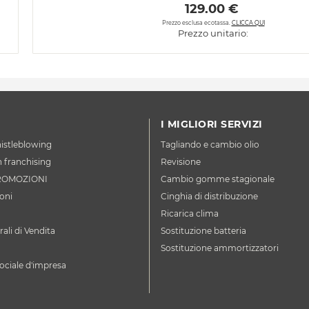
 129.00 € 
Prezzo esclusa ecotassa.
CLICCA QUI
Prezzo unitario:
I MIGLIORI SERVIZI
istleblowing
Tagliando e cambio olio
n franchising
Revisione
ROMOZIONI
Cambio gomme stagionale
oni
Cinghia di distribuzione
Ricarica clima
ali di Vendita
Sostituzione batteria
Sostituzione ammortizzatori
ociale d'impresa