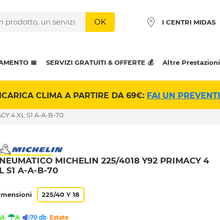
OK
I CENTRI MIDAS
AMENTO 📅
SERVIZI GRATUITI & OFFERTE 💰
Altre Prestazioni
ICARICA CLIMA A PARTIRE DA 69€:
FAI UN PREVENT
CY 4 XL S1 A-A-B-70
NEUMATICO MICHELIN 225/4018 Y92 PRIMACY 4
L S1 A-A-B-70
imensioni
225/40 Y 18
A
A
70 db
Estate