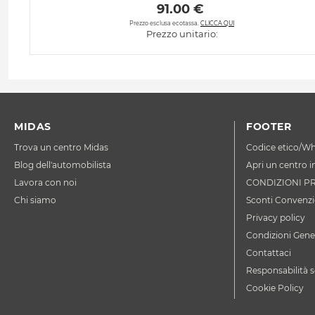
 91.00 € 
Prezzo esclusa ecotassa.
CLICCA QUI
Prezzo unitario:
MIDAS
FOOTER
Trova un centro Midas
Codice etico/Wh
Blog dell'automobilista
Apri un centro i
Lavora con noi
CONDIZIONI P
Chi siamo
Sconti Convenzi
Privacy policy
Condizioni Gener
Contattaci
Responsabilità s
Cookie Policy