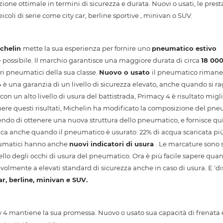
one ottimale in termini di sicurezza e durata. Nuovi o usati, le prest
oli di serie come city car, berline sportive , minivan o SUV.
chelin
mette la sua esperienza per fornire uno
pneumatico estivo
e
possibile. Il marchio garantisce una maggiore durata di circa
18 00
ri pneumatici della sua classe.
Nuovo o usato
il pneumatico riman
4
è una garanzia di un livello di sicurezza elevato, anche quando si 
con un alto livello di usura del battistrada, Primacy 4 è risultato migli
enere questi risultati, Michelin ha modificato la composizione del pne
endo di ottenere una nuova struttura dello pneumatico, e fornisce qu
ica anche quando il pneumatico è usurato: 22% di acqua scaricata più 
neumatici hanno anche
nuovi indicatori di usura
. Le marcature sono s
ivello degli occhi di usura del pneumatico. Ora è più facile sapere qua
olmente a elevati standard di sicurezza anche in caso di usura. E 'di
ar, berline, minivan e SUV.
y 4 mantiene la sua promessa. Nuovo o usato sua capacità di frenata 