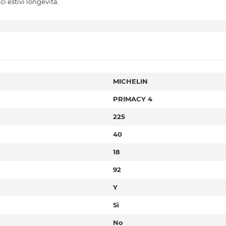
i estivi longevità.
MICHELIN
PRIMACY 4
225
40
18
92
Y
Sì
No