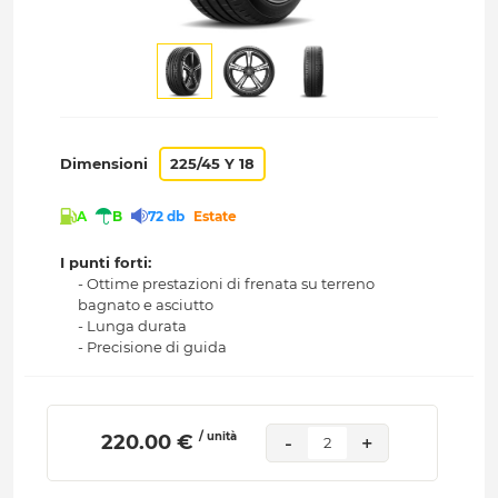
Dimensioni
225/45 Y 18
A
B
72 db
Estate
I punti forti:
- Ottime prestazioni di frenata su terreno
bagnato e asciutto
- Lunga durata
- Precisione di guida
/ unità
 220.00 € 
-
+
2