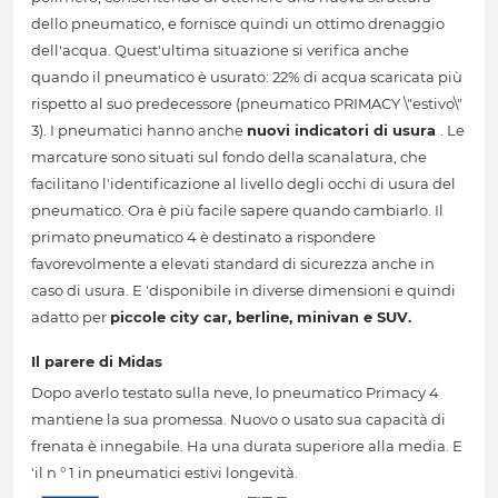
dello pneumatico, e fornisce quindi un ottimo drenaggio
dell'acqua. Quest'ultima situazione si verifica anche
quando il pneumatico è usurato: 22% di acqua scaricata più
rispetto al suo predecessore (pneumatico PRIMACY \"estivo\"
3). I pneumatici hanno anche
nuovi indicatori di usura
. Le
marcature sono situati sul fondo della scanalatura, che
facilitano l'identificazione al livello degli occhi di usura del
pneumatico. Ora è più facile sapere quando cambiarlo. Il
primato pneumatico 4 è destinato a rispondere
favorevolmente a elevati standard di sicurezza anche in
caso di usura. E 'disponibile in diverse dimensioni e quindi
adatto per
piccole city car, berline, minivan e SUV.
Il parere di Midas
Dopo averlo testato sulla neve, lo pneumatico Primacy 4
mantiene la sua promessa. Nuovo o usato sua capacità di
frenata è innegabile. Ha una durata superiore alla media. E
'il n ° 1 in pneumatici estivi longevità.