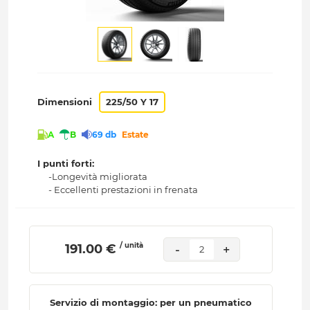
Dimensioni
225/50 Y 17
A
B
69 db
Estate
I punti forti:
-Longevità migliorata
- Eccellenti prestazioni in frenata
/ unità
 191.00 € 
-
+
2
Servizio di montaggio: per un pneumatico