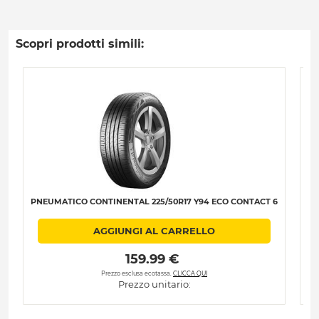
Scopri prodotti simili:
PNEUMATICO CONTINENTAL 225/50R17 Y94 ECO CONTACT 6
PN
AGGIUNGI AL CARRELLO
 159.99 € 
Prezzo esclusa ecotassa.
CLICCA QUI
Prezzo unitario: