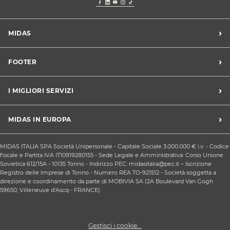
›
MIDAS
Trova un centro Midas
›
FOOTER
Blog dell'automobilista
Lavora con noi
Codice etico/Whistleblowing
›
I MIGLIORI SERVIZI
Chi siamo
Apri un centro in franchising
CONDIZIONI PROMOZIONI
Tagliando e cambio olio
›
MIDAS IN EUROPA
Sconti Convenzioni
Revisione
Privacy policy
Cambio gomme stagionale
Midas Francia
Condizioni Generali di Vendita
MIDAS ITALIA SPA Società Unipersonale - Capitale Sociale 3.000.000 € i.v. - Codice
Cinghia di distribuzione
Midas Spagna
fiscale e Partita IVA IT10919280155 - Sede Legale e Amministrativa: Corso Unione
Contattaci
Ricarica clima
Sovietica 612/15A - 10135 Torino - Indirizzo PEC: midasitalia@pec.it – Iscrizione
Midas Belgio
Responsabilità sociale d'impresa
Registro delle Imprese di Torino - Numero REA TO-921512 - Società soggetta a
Sostituzione batteria
Midas Portogallo
direzione e coordinamento da parte di MOBIVIA SA (2A Boulevard Van Gogh
Cookie Policy
Sostituzione ammortizzatori
59650, Villeneuve d'Ascq - FRANCE).
Gestisci i cookie...