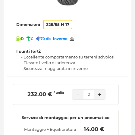
Dimensioni
225/55 H 17
D
C
70 db
Inverno
I punti forti:
- Eccellente comportamento su terreni scivolosi
- Elevato livello di aderenza
- Sicurezza maggiorata in inverno
/ unità
 232.00 € 
-
+
2
Servizio di montaggio: per un pneumatico
 14.00 € 
Montaggio + Equilibratura