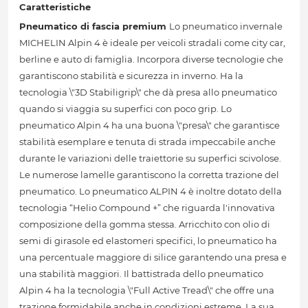
Caratteristiche
Pneumatico di fascia premium
Lo pneumatico invernale
MICHELIN Alpin 4 è ideale per veicoli stradali come city car,
berline e auto di famiglia. Incorpora diverse tecnologie che
garantiscono stabilità e sicurezza in inverno. Ha la
tecnologia \"3D Stabiligrip\" che dà presa allo pneumatico
quando si viaggia su superfici con poco grip. Lo
pneumatico Alpin 4 ha una buona \"presa\" che garantisce
stabilità esemplare e tenuta di strada impeccabile anche
durante le variazioni delle traiettorie su superfici scivolose.
Le numerose lamelle garantiscono la corretta trazione del
pneumatico. Lo pneumatico ALPIN 4 è inoltre dotato della
tecnologia “Helio Compound +” che riguarda l'innovativa
composizione della gomma stessa. Arricchito con olio di
semi di girasole ed elastomeri specifici, lo pneumatico ha
una percentuale maggiore di silice garantendo una presa e
una stabilità maggiori. Il battistrada dello pneumatico
Alpin 4 ha la tecnologia \"Full Active Tread\" che offre una
trazione formidabile anche in condizioni estreme. La sua