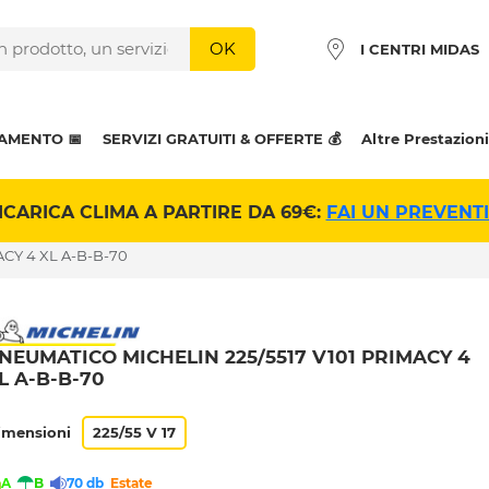
OK
I CENTRI MIDAS
AMENTO 📅
SERVIZI GRATUITI & OFFERTE 💰
Altre Prestazioni
ICARICA CLIMA A PARTIRE DA 69€:
FAI UN PREVENT
ACY 4 XL A-B-B-70
NEUMATICO MICHELIN 225/5517 V101 PRIMACY 4
L A-B-B-70
imensioni
225/55 V 17
A
B
70 db
Estate