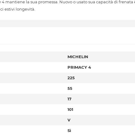
y 4 mantiene la sua promessa. Nuovo o usato sua capacità di frenata 
i estivi longevità.
MICHELIN
PRIMACY 4
225
55
17
101
V
Sì