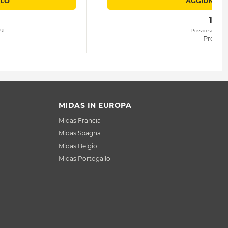
LLO
AGGIUNGI 
 197.
UI
Prezzo esclusa ec
Prezzo 
MIDAS IN EUROPA
Midas Francia
Midas Spagna
Midas Belgio
Midas Portogallo