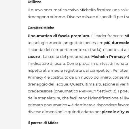
Utilizzo
Il nuovo pneumatico estivo Michelin fornisce una soluzi
rimangono otimme. Diverse misure disponibili per i veic
Caratteristiche
Pneumatico di fascia premium.
Il leader francese
Mi
tecnologicamente progettato per essere
più durevol
seconda del comportamento su strada), rispetto ad alt
sicuro
. La scelta del pneumatico
Michelin Primacy 
l'indicatore di usura. Come prova, in un test di frenata 
rispetto alla media registrata dai competitor. Per ott
Primacy 4 è costituito da un nuovo polimero, consent
drenaggio dell'acqua. Quest'ultima situazione si verif
predecessore (pneumatico PRIMACY \"estivo\" 3). I p
della scanalatura, che facilitano l'identificazione al l
primato pneumatico 4 è destinato a rispondere favorev
diverse dimensioni e quindi adatto per
piccole city c
Il parere di Midas