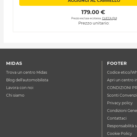
AGGIUNGI AL CARRELLO
 179.00 € 
Prezzo esclusa ecotassa.
CLICCA QUI
Prezzo unitario:
MIDAS
FOOTER
Trova un centro Midas
Codice etico/Wh
Blog dell'automobilista
Apri un centro i
Lavora con noi
CONDIZIONI P
Chi siamo
Sconti Convenzi
Privacy policy
Condizioni Gener
Contattaci
Responsabilità s
Cookie Policy