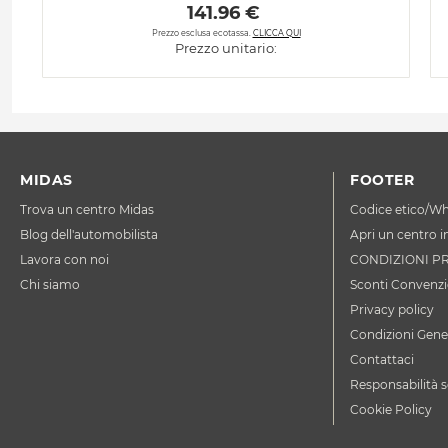
 141.96 € 
Prezzo esclusa ecotassa.
CLICCA QUI
Prezzo unitario:
MIDAS
FOOTER
Trova un centro Midas
Codice etico/Wh
Blog dell'automobilista
Apri un centro i
Lavora con noi
CONDIZIONI P
Chi siamo
Sconti Convenzi
Privacy policy
Condizioni Gener
Contattaci
Responsabilità s
Cookie Policy