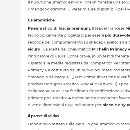
Il nuovo pneumatico estivo Michelin fornisce una soluzi
rimangono otimme. Diverse misure disponibili per i veic
Caratteristiche
Pneumatico di fascia premium.
Il leader francese
Mi
tecnologicamente progettato per essere
più durevol
seconda del comportamento su strada), rispetto ad alt
sicuro
. La scelta del pneumatico
Michelin Primacy 
l'indicatore di usura. Come prova, in un test di frenata 
rispetto alla media registrata dai competitor. Per ott
Primacy 4 è costituito da un nuovo polimero, consent
drenaggio dell'acqua. Quest'ultima situazione si verif
predecessore (pneumatico PRIMACY \"estivo\" 3). I p
della scanalatura, che facilitano l'identificazione al l
primato pneumatico 4 è destinato a rispondere favorev
diverse dimensioni e quindi adatto per
piccole city c
Il parere di Midas
Dopo averlo testato sulla neve, lo pneumatico Primac