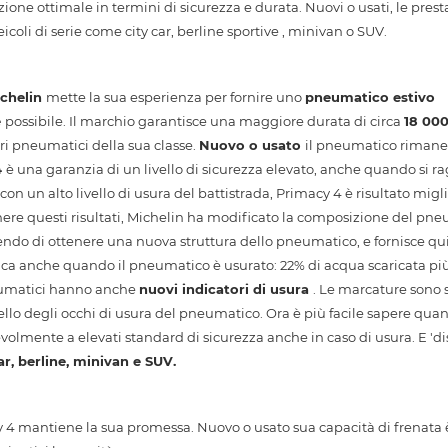
one ottimale in termini di sicurezza e durata. Nuovi o usati, le prest
oli di serie come city car, berline sportive , minivan o SUV.
chelin
mette la sua esperienza per fornire uno
pneumatico estivo
e
possibile. Il marchio garantisce una maggiore durata di circa
18 00
ri pneumatici della sua classe.
Nuovo o usato
il pneumatico riman
4
è una garanzia di un livello di sicurezza elevato, anche quando si 
con un alto livello di usura del battistrada, Primacy 4 è risultato migli
enere questi risultati, Michelin ha modificato la composizione del pne
endo di ottenere una nuova struttura dello pneumatico, e fornisce qu
ica anche quando il pneumatico è usurato: 22% di acqua scaricata più 
neumatici hanno anche
nuovi indicatori di usura
. Le marcature sono s
ivello degli occhi di usura del pneumatico. Ora è più facile sapere qua
olmente a elevati standard di sicurezza anche in caso di usura. E 'di
ar, berline, minivan e SUV.
y 4 mantiene la sua promessa. Nuovo o usato sua capacità di frenata 