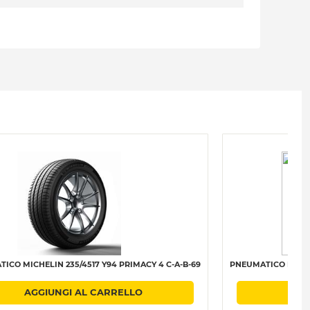
ICO MICHELIN 235/4517 Y94 PRIMACY 4 C-A-B-69
PNEUMATICO BRIDGE
AGGIUNGI AL CARRELLO