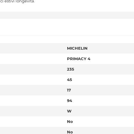
i estivi longevità.
MICHELIN
PRIMACY 4
235
45
17
94
W
No
No