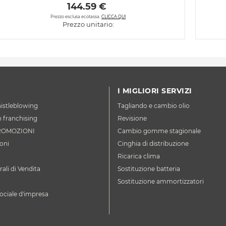
 144.59 € 
Prezzo esclusa ecotassa.
CLICCA QUI
Prezzo unitario:
I MIGLIORI SERVIZI
istleblowing
Tagliando e cambio olio
n franchising
Revisione
ROMOZIONI
Cambio gomme stagionale
oni
Cinghia di distribuzione
Ricarica clima
ali di Vendita
Sostituzione batteria
Sostituzione ammortizzatori
ociale d'impresa