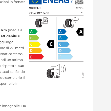
azioni in frenata
0 km
(media a
e
affidabile e
raggiunge
ore di 2,8 metri
umatico stesso.
indi un ottimo
rispetto al suo
ituati sul fondo
ndo cambiarlo. Il
sponibile in
è innegabile. Ha