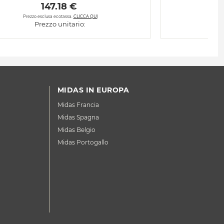
 147.18 € 
Prezzo esclusa ecotassa.
CLICCA QUI
Prezzo unitario:
MIDAS IN EUROPA
Midas Francia
Midas Spagna
Midas Belgio
Midas Portogallo