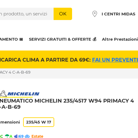
OK
I CENTRI MIDAS
AMENTO 📅
SERVIZI GRATUITI & OFFERTE 💰
Altre Prestazioni
ICARICA CLIMA A PARTIRE DA 69€:
FAI UN PREVENT
ACY 4 C-A-B-69
NEUMATICO MICHELIN 235/4517 W94 PRIMACY 4
-A-B-69
imensioni
235/45 W 17
C
A
69 db
Estate