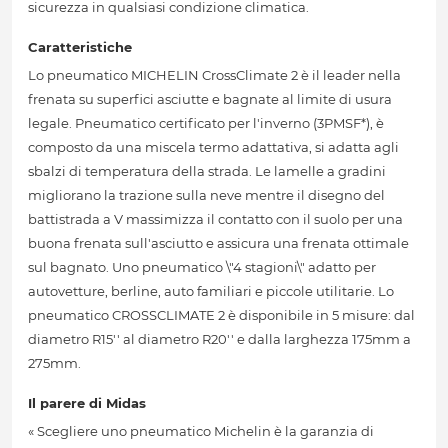
sicurezza in qualsiasi condizione climatica.
Caratteristiche
Lo pneumatico MICHELIN CrossClimate 2 è il leader nella
frenata su superfici asciutte e bagnate al limite di usura
legale. Pneumatico certificato per l'inverno (3PMSF*), è
composto da una miscela termo adattativa, si adatta agli
sbalzi di temperatura della strada. Le lamelle a gradini
migliorano la trazione sulla neve mentre il disegno del
battistrada a V massimizza il contatto con il suolo per una
buona frenata sull'asciutto e assicura una frenata ottimale
sul bagnato. Uno pneumatico \"4 stagioni\" adatto per
autovetture, berline, auto familiari e piccole utilitarie. Lo
pneumatico CROSSCLIMATE 2 è disponibile in 5 misure: dal
diametro R15'' al diametro R20'' e dalla larghezza 175mm a
275mm.
Il parere di Midas
« Scegliere uno pneumatico Michelin è la garanzia di