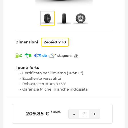
Dimensioni
245/40 Y 18
C
B
71 db
4 stagioni
I punti forti:
- Certificato per l'inverno (3PMSF*)
- Eccellente versatilità
- Robusta struttura a \"V\"
- Garanzia Michelin anche indossata
/ unità
 209.85 € 
-
+
2