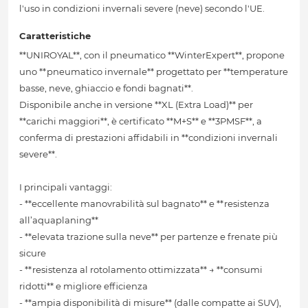
l'uso in condizioni invernali severe (neve) secondo l'UE.
Caratteristiche
**UNIROYAL**, con il pneumatico **WinterExpert**, propone
uno **pneumatico invernale** progettato per **temperature
basse, neve, ghiaccio e fondi bagnati**.
Disponibile anche in versione **XL (Extra Load)** per
**carichi maggiori**, è certificato **M+S** e **3PMSF**, a
conferma di prestazioni affidabili in **condizioni invernali
severe**.
I principali vantaggi:
- **eccellente manovrabilità sul bagnato** e **resistenza
all’aquaplaning**
- **elevata trazione sulla neve** per partenze e frenate più
sicure
- **resistenza al rotolamento ottimizzata** → **consumi
ridotti** e migliore efficienza
- **ampia disponibilità di misure** (dalle compatte ai SUV),