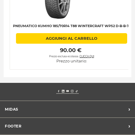
PNEUMATICO KUMHO 185/70R14 T88 WINTERCRAFT WP52 D-B-B-71
AGGIUNGI AL CARRELLO
 90.00 € 
Prezzo esclusa ecotassa.
CLICCA QUI
Prezzo unitario:
›
MIDAS
Trova un centro Midas
›
FOOTER
Blog dell'automobilista