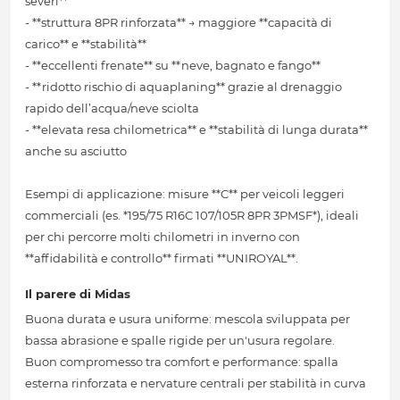
severi**
- **struttura 8PR rinforzata** → maggiore **capacità di
carico** e **stabilità**
- **eccellenti frenate** su **neve, bagnato e fango**
- **ridotto rischio di aquaplaning** grazie al drenaggio
rapido dell’acqua/neve sciolta
- **elevata resa chilometrica** e **stabilità di lunga durata**
anche su asciutto
Esempi di applicazione: misure **C** per veicoli leggeri
commerciali (es. *195/75 R16C 107/105R 8PR 3PMSF*), ideali
per chi percorre molti chilometri in inverno con
**affidabilità e controllo** firmati **UNIROYAL**.
Il parere di Midas
Buona durata e usura uniforme: mescola sviluppata per
bassa abrasione e spalle rigide per un'usura regolare.
Buon compromesso tra comfort e performance: spalla
esterna rinforzata e nervature centrali per stabilità in curva