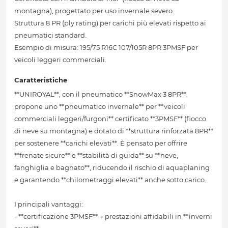
montagna), progettato per uso invernale severo.
Struttura 8 PR (ply rating) per carichi più elevati rispetto ai
pneumatici standard.
Esempio di misura: 195/75 R16C 107/105R 8PR 3PMSF per
veicoli leggeri commerciali.
Caratteristiche
**UNIROYAL**, con il pneumatico **SnowMax 3 8PR**,
propone uno **pneumatico invernale** per **veicoli
commerciali leggeri/furgoni** certificato **3PMSF** (fiocco
di neve su montagna) e dotato di **struttura rinforzata 8PR**
per sostenere **carichi elevati**. È pensato per offrire
**frenate sicure** e **stabilità di guida** su **neve,
fanghiglia e bagnato**, riducendo il rischio di aquaplaning
e garantendo **chilometraggi elevati** anche sotto carico.
I principali vantaggi:
- **certificazione 3PMSF** → prestazioni affidabili in **inverni