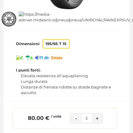
Dimensioni
195/65 T 15
C
A
71 db
Estate
I punti forti:
Elevata resistenza all'aquaplaning
Lunga durata
Distanze di frenata ridotte su strade bagnate e
asciutto
/ unità
 80.00 € 
-
+
2