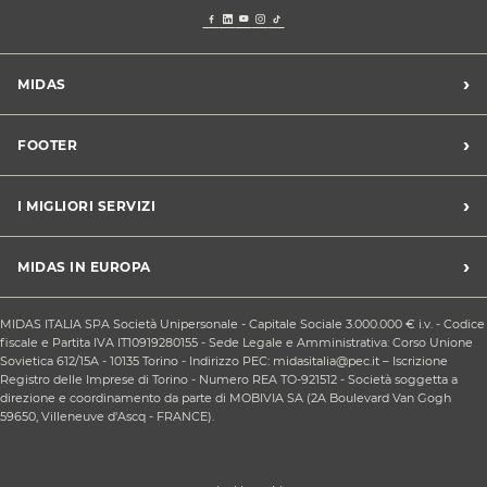
›
MIDAS
Trova un centro Midas
›
FOOTER
Blog dell'automobilista
Lavora con noi
Codice etico/Whistleblowing
›
I MIGLIORI SERVIZI
Chi siamo
Apri un centro in franchising
CONDIZIONI PROMOZIONI
Tagliando e cambio olio
›
MIDAS IN EUROPA
Sconti Convenzioni
Revisione
Privacy policy
Cambio gomme stagionale
Midas Francia
Condizioni Generali di Vendita
MIDAS ITALIA SPA Società Unipersonale - Capitale Sociale 3.000.000 € i.v. - Codice
Cinghia di distribuzione
Midas Spagna
fiscale e Partita IVA IT10919280155 - Sede Legale e Amministrativa: Corso Unione
Contattaci
Ricarica clima
Sovietica 612/15A - 10135 Torino - Indirizzo PEC: midasitalia@pec.it – Iscrizione
Midas Belgio
Responsabilità sociale d'impresa
Registro delle Imprese di Torino - Numero REA TO-921512 - Società soggetta a
Sostituzione batteria
Midas Portogallo
direzione e coordinamento da parte di MOBIVIA SA (2A Boulevard Van Gogh
Cookie Policy
Sostituzione ammortizzatori
59650, Villeneuve d'Ascq - FRANCE).