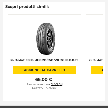
Scopri prodotti simili:
PNEUMATICO KUMHO 195/6515 V91 ES31 B-B-B-70
PNEUMATICO K
AGGIUNGI AL CARRELLO
AGG
 66.00 € 
Prezzo esclusa ecotassa.
CLICCA QUI
Pre
Prezzo unitario: