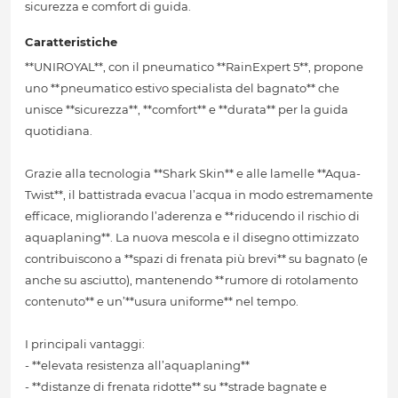
sicurezza e comfort di guida.
Caratteristiche
**UNIROYAL**, con il pneumatico **RainExpert 5**, propone
uno **pneumatico estivo specialista del bagnato** che
unisce **sicurezza**, **comfort** e **durata** per la guida
quotidiana.
Grazie alla tecnologia **Shark Skin** e alle lamelle **Aqua-
Twist**, il battistrada evacua l’acqua in modo estremamente
efficace, migliorando l’aderenza e **riducendo il rischio di
aquaplaning**. La nuova mescola e il disegno ottimizzato
contribuiscono a **spazi di frenata più brevi** su bagnato (e
anche su asciutto), mantenendo **rumore di rotolamento
contenuto** e un’**usura uniforme** nel tempo.
I principali vantaggi:
- **elevata resistenza all’aquaplaning**
- **distanze di frenata ridotte** su **strade bagnate e