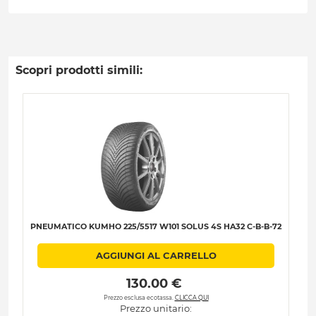
Scopri prodotti simili:
PNEUMATICO KUMHO 225/5517 W101 SOLUS 4S HA32 C-B-B-72
P
AGGIUNGI AL CARRELLO
 130.00 € 
Prezzo esclusa ecotassa.
CLICCA QUI
Prezzo unitario: