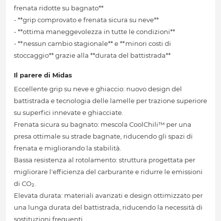
frenata ridotte su bagnato**
- **grip comprovato e frenata sicura su neve**
- **ottima maneggevolezza in tutte le condizioni**
- **nessun cambio stagionale** e **minori costi di
stoccaggio** grazie alla **durata del battistrada**
Il parere di Midas
Eccellente grip su neve e ghiaccio: nuovo design del
battistrada e tecnologia delle lamelle per trazione superiore
su superfici innevate e ghiacciate.
Frenata sicura su bagnato: mescola CoolChili™ per una
presa ottimale su strade bagnate, riducendo gli spazi di
frenata e migliorando la stabilità.
Bassa resistenza al rotolamento: struttura progettata per
migliorare l'efficienza del carburante e ridurre le emissioni
di CO₂.
Elevata durata: materiali avanzati e design ottimizzato per
una lunga durata del battistrada, riducendo la necessità di
sostituzioni frequenti.