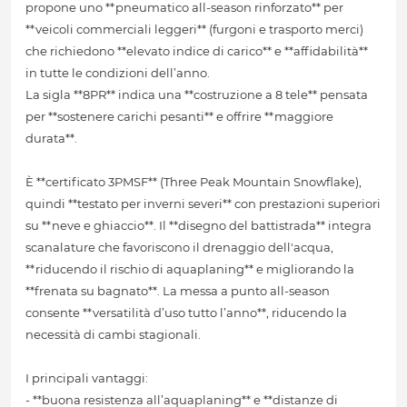
propone uno **pneumatico all-season rinforzato** per
**veicoli commerciali leggeri** (furgoni e trasporto merci)
che richiedono **elevato indice di carico** e **affidabilità**
in tutte le condizioni dell’anno.
La sigla **8PR** indica una **costruzione a 8 tele** pensata
per **sostenere carichi pesanti** e offrire **maggiore
durata**.
È **certificato 3PMSF** (Three Peak Mountain Snowflake),
quindi **testato per inverni severi** con prestazioni superiori
su **neve e ghiaccio**. Il **disegno del battistrada** integra
scanalature che favoriscono il drenaggio dell'acqua,
**riducendo il rischio di aquaplaning** e migliorando la
**frenata su bagnato**. La messa a punto all-season
consente **versatilità d’uso tutto l’anno**, riducendo la
necessità di cambi stagionali.
I principali vantaggi:
- **buona resistenza all’aquaplaning** e **distanze di