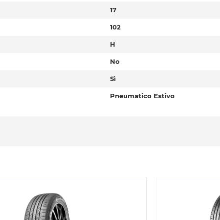
17
102
H
No
Sì
Pneumatico Estivo