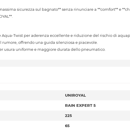
 **massima sicurezza sul bagnato** senza rinunciare a **comfort** e **c
OYAL**.
e Aqua-Twist per aderenza eccellente e riduzione del rischio di aqua
il rumore, offrendo una guida silenziosa e piacevole.
per usura uniforme e maggiore durata dello pneumatico.
UNIROYAL
RAIN EXPERT 5
225
65