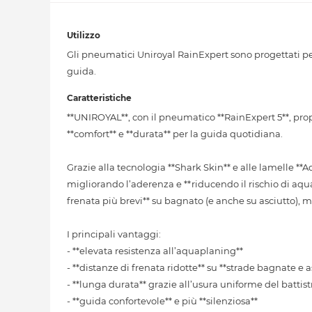
Utilizzo
Gli pneumatici Uniroyal RainExpert sono progettati per
guida.
Caratteristiche
**UNIROYAL**, con il pneumatico **RainExpert 5**, pro
**comfort** e **durata** per la guida quotidiana.
Grazie alla tecnologia **Shark Skin** e alle lamelle *
migliorando l’aderenza e **riducendo il rischio di aqu
frenata più brevi** su bagnato (e anche su asciutto)
I principali vantaggi:
- **elevata resistenza all’aquaplaning**
- **distanze di frenata ridotte** su **strade bagnate e a
- **lunga durata** grazie all’usura uniforme del battis
- **guida confortevole** e più **silenziosa**