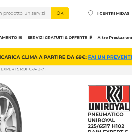
OK
I CENTRI MIDAS
AMENTO 📅
SERVIZI GRATUITI & OFFERTE 💰
Altre Prestazioni
ICARICA CLIMA A PARTIRE DA 69€:
FAI UN PREVENT
 EXPERT 5 ROF C-A-B-71
PNEUMATICO
UNIROYAL
225/6517 H102