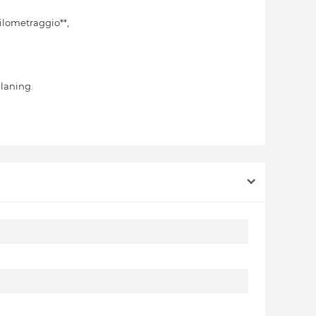
hilometraggio**,
planing.