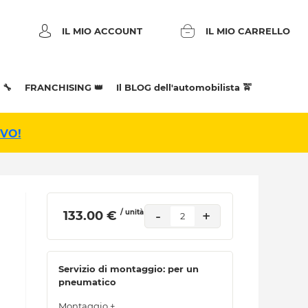
IL MIO ACCOUNT
IL MIO CARRELLO
 🔧
FRANCHISING 👑
Il BLOG dell'automobilista 🚖
IVO!
/ unità
-
+
 133.00 € 
2
Servizio di montaggio: per un
pneumatico
Montaggio +