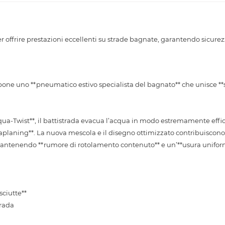
 offrire prestazioni eccellenti su strade bagnate, garantendo sicurez
pone uno **pneumatico estivo specialista del bagnato** che unisce **s
*Aqua-Twist**, il battistrada evacua l’acqua in modo estremamente effi
aplaning**. La nuova mescola e il disegno ottimizzato contribuiscono 
, mantenendo **rumore di rotolamento contenuto** e un’**usura unifor
sciutte**
trada