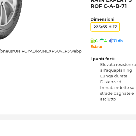
RAIN EXPERT 5
ROF C-A-B-71
Dimensioni
225/65 H 17
C
A
71 db
Estate
I punti forti:
Elevata resistenza
all'aquaplaning
Lunga durata
Distanze di
frenata ridotte su
strade bagnate e
asciutto