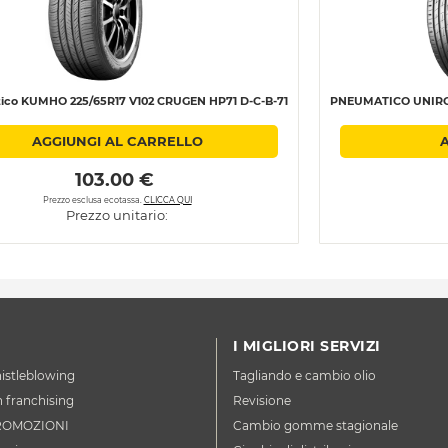
co KUMHO 225/65R17 V102 CRUGEN HP71 D-C-B-71
PNEUMATICO UNIROYA
AGGIUNGI AL CARRELLO
 103.00 € 
Prezzo esclusa ecotassa.
CLICCA QUI
Prezzo unitario:
I MIGLIORI SERVIZI
istleblowing
Tagliando e cambio olio
n franchising
Revisione
ROMOZIONI
Cambio gomme stagionale