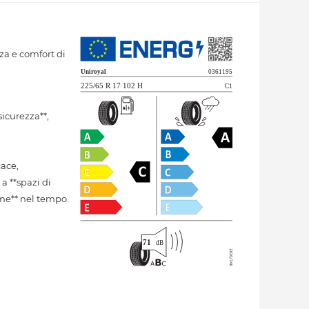
za e comfort di
icurezza**,
cace,
a **spazi di
me** nel tempo.