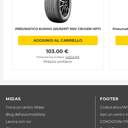
PNEUMATICO KUMHO 225/65R17 102V CRUGEN HP71
Pneumati
AGGIUNGI AL CARRELLO
 103.00 € 
Prezzo esclusa ecotassa.
CLICCA QUI
Prezzo unitario:
MIDAS
FOOTER
Trova un centro Midas
Codice etico/Wh
Blog dell'automobilista
Apri un centro i
Lavora con noi
CONDIZIONI P