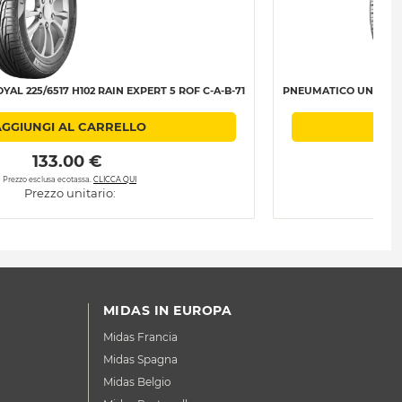
L 225/6517 H102 RAIN EXPERT 5 ROF C-A-B-71
PNEUMATICO UNIROYAL 
AGGIUNGI AL CARRELLO
AGG
 133.00 € 
Prezzo esclusa ecotassa.
CLICCA QUI
Pre
Prezzo unitario:
MIDAS IN EUROPA
Midas Francia
Midas Spagna
Midas Belgio