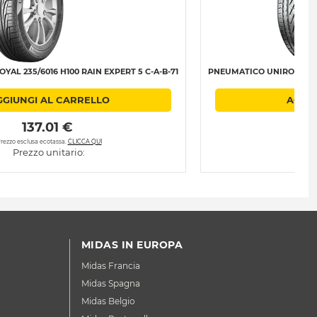
AL 235/6016 H100 RAIN EXPERT 5 C-A-B-71
PNEUMATICO UNIROYAL 235
GGIUNGI AL CARRELLO
AGGIU
 137.01 € 
rezzo esclusa ecotassa.
CLICCA QUI
Prezzo 
Prezzo unitario:
P
MIDAS IN EUROPA
Midas Francia
Midas Spagna
Midas Belgio