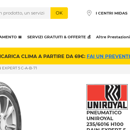
OK
I CENTRI MIDAS
AMENTO 📅
SERVIZI GRATUITI & OFFERTE 💰
Altre Prestazioni
ICARICA CLIMA A PARTIRE DA 69€:
FAI UN PREVENT
 EXPERT 5 C-A-B-71
PNEUMATICO
UNIROYAL
235/6016 H100