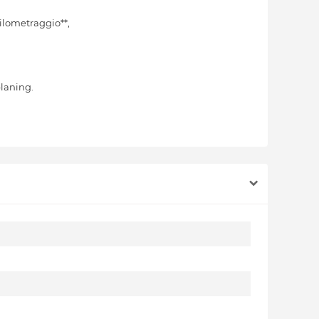
hilometraggio**,
planing.