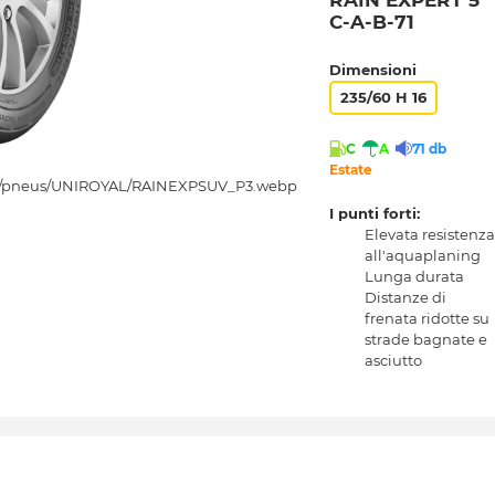
RAIN EXPERT 5
C-A-B-71
Dimensioni
235/60 H 16
C
A
71 db
Estate
I punti forti:
Elevata resistenza
all'aquaplaning
Lunga durata
Distanze di
frenata ridotte su
strade bagnate e
asciutto