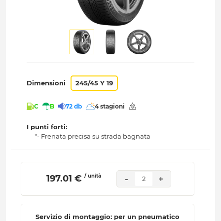
Dimensioni
245/45 Y 19
C
B
72 db
4 stagioni
I punti forti:
"- Frenata precisa su strada bagnata
/ unità
 197.01 € 
-
+
2
Servizio di montaggio: per un pneumatico