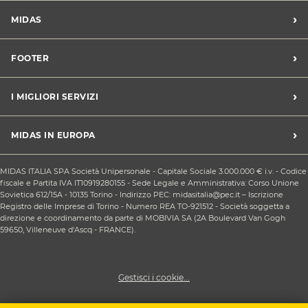
›
MIDAS
Trova un centro Midas
›
FOOTER
Blog dell'automobilista
Lavora con noi
Codice etico/Whistleblowing
›
I MIGLIORI SERVIZI
Chi siamo
Apri un centro in franchising
CONDIZIONI PROMOZIONI
Tagliando e cambio olio
›
MIDAS IN EUROPA
Sconti Convenzioni
Revisione
Privacy policy
Cambio gomme stagionale
Midas Francia
Condizioni Generali di Vendita
MIDAS ITALIA SPA Società Unipersonale - Capitale Sociale 3.000.000 € i.v. - Codice
Cinghia di distribuzione
Midas Spagna
fiscale e Partita IVA IT10919280155 - Sede Legale e Amministrativa: Corso Unione
Contattaci
Ricarica clima
Sovietica 612/15A - 10135 Torino - Indirizzo PEC: midasitalia@pec.it – Iscrizione
Midas Belgio
Responsabilità sociale d'impresa
Registro delle Imprese di Torino - Numero REA TO-921512 - Società soggetta a
Sostituzione batteria
Midas Portogallo
direzione e coordinamento da parte di MOBIVIA SA (2A Boulevard Van Gogh
Cookie Policy
Sostituzione ammortizzatori
59650, Villeneuve d'Ascq - FRANCE).
Gestisci i cookie...