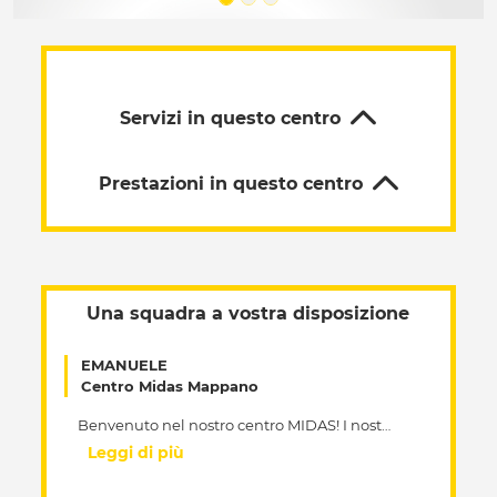
Servizi in questo centro
Prestazioni in questo centro
Una squadra a vostra disposizione
EMANUELE
Centro Midas Mappano
Benvenuto nel nostro centro MIDAS! I nostri esperti sono a vostra disposizione per la manutenzione della tua auto, di qualunque marca, e per darti consigli utili per aumentare la vita del motore della tua vettura. In particolare siamo gli specialisti dei tagliandi! Presso il nostro centro puoi effettuare il Tagliando Costruttore in Garanzia, che mantiene la garanzia del costruttore, ma a prezzi Midas. Fai subito il preventivo personalizzato online in pochi semplici clic. La nostra squadra riceve una formazione continua e nel nostro centro disponiamo di attrezzature all’avanguardia, tra cui la stazione di diagnosi elettronica multimarca. In più dei servizi elencati nella sezione "Prestazioni in questo centro" tra i nostri servizi ci sono anche la sostituzione dei cristalli e del parabrezza. Ti aspettiamo presto nel nostro centro, anche senza appuntamento.
Leggi di più