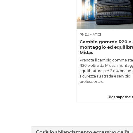
PNEUMATICI
Cambio gomme R20 e o
montaggio ed equilibra
Midas
Prenota il cambio gomme sta
R20 e oltre da Midas: montag
equilibratura per 2 o 4 pneuma
sicurezza su strada e servizio
professionale.
Per saperne d
Cos'è lo sbilanciamento eccessivo dell'aut