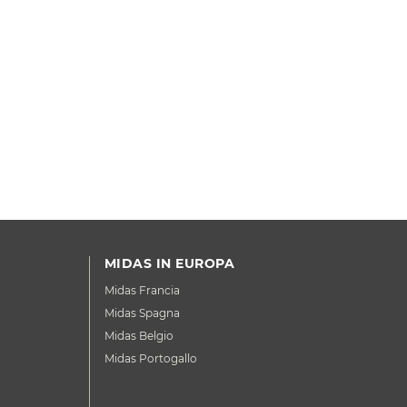
MIDAS IN EUROPA
Midas Francia
Midas Spagna
Midas Belgio
Midas Portogallo