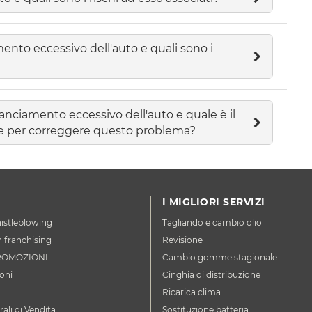
ento eccessivo dell'auto e quali sono i
lanciamento eccessivo dell'auto e quale è il
te per correggere questo problema?
I MIGLIORI SERVIZI
istleblowing
Tagliando e cambio olio
n franchising
Revisione
ROMOZIONI
Cambio gomme stagionale
oni
Cinghia di distribuzione
Ricarica clima
ali di Vendita
Sostituzione batteria