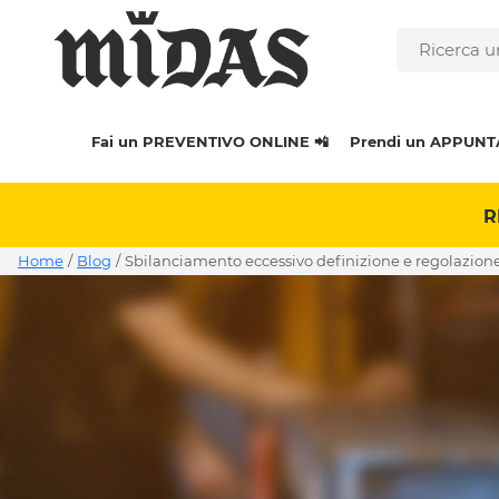
Fai un PREVENTIVO ONLINE 📲
Prendi un APPUNT
R
Home
/
Blog
/
sbilanciamento eccessivo definizione e regolazion