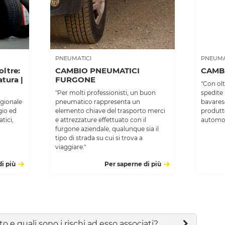
PNEUMATICI
PNEUMA
ltre:
CAMBIO PNEUMATICI
CAMB
tura |
FURGONE
"Con olt
"Per molti professionisti, un buon
spedite 
gionale
pneumatico rappresenta un
bavarese
gio ed
elemento chiave del trasporto merci
produtt
tici,
e attrezzature effettuato con il
automobi
furgone aziendale, qualunque sia il
tipo di strada su cui si trova a
viaggiare."
i più
Per saperne di più
o e quali sono i rischi ad esso associati?