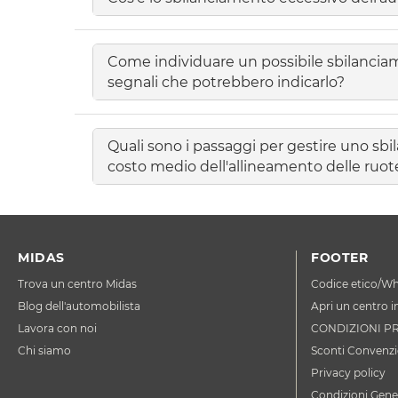
Come individuare un possibile sbilanciam
segnali che potrebbero indicarlo?
Quali sono i passaggi per gestire uno sbi
costo medio dell'allineamento delle ruo
MIDAS
FOOTER
Trova un centro Midas
Codice etico/Wh
Blog dell'automobilista
Apri un centro i
Lavora con noi
CONDIZIONI P
Chi siamo
Sconti Convenzi
Privacy policy
Condizioni Gener