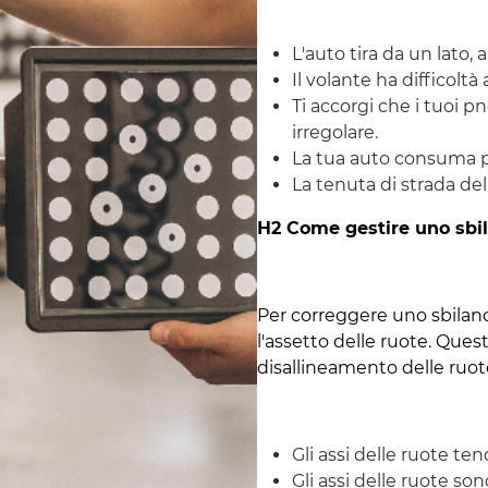
L'auto tira da un lato, 
Il volante ha difficolt
Ti accorgi che i tuoi
irregolare.
La tua auto consuma p
La tenuta di strada de
H2 Come gestire uno sbi
Per correggere uno sbilanc
l'assetto delle ruote. Que
disallineamento delle ruot
Gli assi delle ruote te
Gli assi delle ruote sono